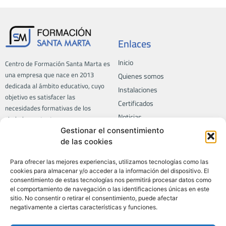
Enlaces
Inicio
Centro de Formación Santa Marta es
una empresa que nace en 2013
Quienes somos
dedicada al ámbito educativo, cuyo
Instalaciones
objetivo es satisfacer las
Certificados
necesidades formativas de los
Noticias
ciudadanos, tanto a empresas como
a particulares.
Contacto
Gestionar el consentimiento
de las cookies
Trabaja con nosotros
Para ofrecer las mejores experiencias, utilizamos tecnologías como las
Formación
Privacidad
cookies para almacenar y/o acceder a la información del dispositivo. El
consentimiento de estas tecnologías nos permitirá procesar datos como
Aviso legal
el comportamiento de navegación o las identificaciones únicas en este
Todos los cursos
sitio. No consentir o retirar el consentimiento, puede afectar
Política de privacidad
Certificados de profesionalidad
negativamente a ciertas características y funciones.
Política de calidad
LABORA