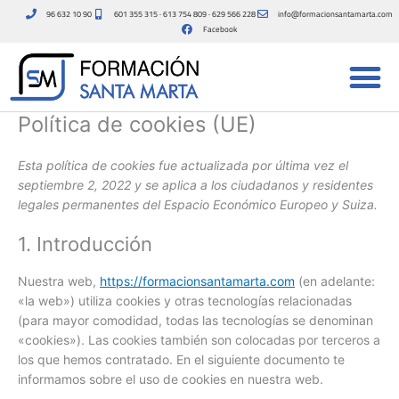
Consent
Consent
Consent
Consent
Consent
Consent
Consent
Consent
Consent
Consent
Marketing
Ir
96 632 10 90
601 355 315 · 613 754 809 · 629 566 228
info@formacionsantamarta.com
to
to
to
to
to
to
to
to
to
to
al
Facebook
service
service
service
service
service
service
service
service
service
service
contenido
wistia
woocommer
php
elementor
google-
wordpress
google-
google-
facebook
varios
recaptcha
fonts
maps
Política de cookies (UE)
Esta política de cookies fue actualizada por última vez el
septiembre 2, 2022 y se aplica a los ciudadanos y residentes
legales permanentes del Espacio Económico Europeo y Suiza.
1. Introducción
Nuestra web,
https://formacionsantamarta.com
(en adelante:
«la web») utiliza cookies y otras tecnologías relacionadas
(para mayor comodidad, todas las tecnologías se denominan
«cookies»). Las cookies también son colocadas por terceros a
los que hemos contratado. En el siguiente documento te
informamos sobre el uso de cookies en nuestra web.