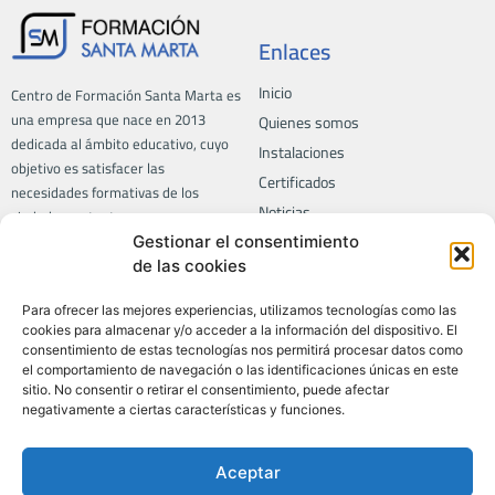
Enlaces
Inicio
Centro de Formación Santa Marta es
una empresa que nace en 2013
Quienes somos
dedicada al ámbito educativo, cuyo
Instalaciones
objetivo es satisfacer las
Certificados
necesidades formativas de los
Noticias
ciudadanos, tanto a empresas como
a particulares.
Contacto
Gestionar el consentimiento
de las cookies
Trabaja con nosotros
Para ofrecer las mejores experiencias, utilizamos tecnologías como las
Formación
Privacidad
cookies para almacenar y/o acceder a la información del dispositivo. El
consentimiento de estas tecnologías nos permitirá procesar datos como
Aviso legal
el comportamiento de navegación o las identificaciones únicas en este
Todos los cursos
sitio. No consentir o retirar el consentimiento, puede afectar
Política de privacidad
Certificados de profesionalidad
negativamente a ciertas características y funciones.
Política de calidad
LABORA
Política de SGSI
Informática
Aceptar
Política de cookies
Idiomas