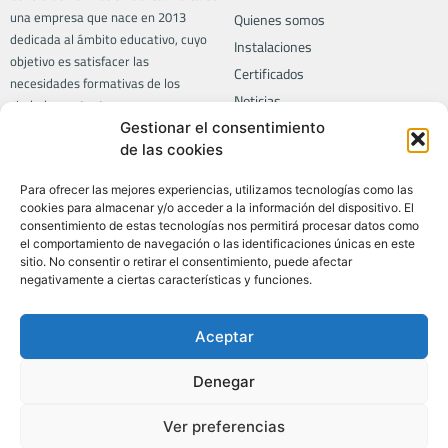
una empresa que nace en 2013
Quienes somos
dedicada al ámbito educativo, cuyo
Instalaciones
objetivo es satisfacer las
Certificados
necesidades formativas de los
Noticias
ciudadanos, tanto a empresas como
a particulares.
Contacto
Gestionar el consentimiento
de las cookies
Trabaja con nosotros
Para ofrecer las mejores experiencias, utilizamos tecnologías como las
Formación
Privacidad
cookies para almacenar y/o acceder a la información del dispositivo. El
consentimiento de estas tecnologías nos permitirá procesar datos como
Aviso legal
el comportamiento de navegación o las identificaciones únicas en este
Todos los cursos
sitio. No consentir o retirar el consentimiento, puede afectar
Política de privacidad
Certificados de profesionalidad
negativamente a ciertas características y funciones.
Política de calidad
LABORA
Política de SGSI
Informática
Aceptar
Política de cookies
Idiomas
Vigilante de seguridad
Denegar
Ver preferencias