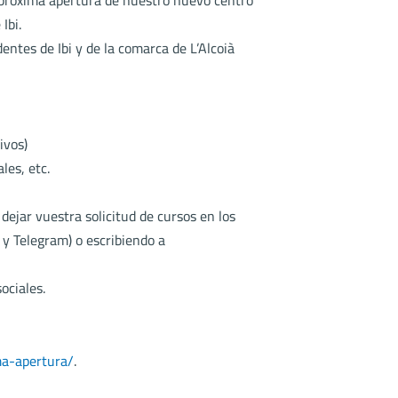
próxima apertura de nuestro nuevo centro
Ibi.
dentes de Ibi y de la comarca de L’Alcoià
ivos)
les, etc.
dejar vuestra solicitud de cursos en los
 Telegram) o escribiendo a
ociales.
ma-apertura/
.