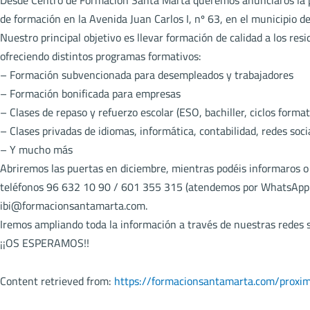
Desde Centro de Formación Santa Marta queremos anunciaros la 
de formación en la Avenida Juan Carlos I, nº 63, en el municipio de 
Nuestro principal objetivo es llevar formación de calidad a los resi
ofreciendo distintos programas formativos:
– Formación subvencionada para desempleados y trabajadores
– Formación bonificada para empresas
– Clases de repaso y refuerzo escolar (ESO, bachiller, ciclos format
– Clases privadas de idiomas, informática, contabilidad, redes socia
– Y mucho más
Abriremos las puertas en diciembre, mientras podéis informaros o 
teléfonos 96 632 10 90 / 601 355 315 (atendemos por WhatsApp y
ibi@formacionsantamarta.com.
Iremos ampliando toda la información a través de nuestras redes s
¡¡OS ESPERAMOS!!
Content retrieved from:
https://formacionsantamarta.com/proxi