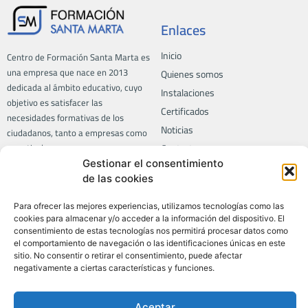
Enlaces
Inicio
Centro de Formación Santa Marta es
una empresa que nace en 2013
Quienes somos
dedicada al ámbito educativo, cuyo
Instalaciones
objetivo es satisfacer las
Certificados
necesidades formativas de los
Noticias
ciudadanos, tanto a empresas como
a particulares.
Contacto
Gestionar el consentimiento
Trabaja con nosotros
de las cookies
Formación
Privacidad
Para ofrecer las mejores experiencias, utilizamos tecnologías como las
cookies para almacenar y/o acceder a la información del dispositivo. El
Aviso legal
Todos los cursos
consentimiento de estas tecnologías nos permitirá procesar datos como
Política de privacidad
el comportamiento de navegación o las identificaciones únicas en este
Certificados de profesionalidad
sitio. No consentir o retirar el consentimiento, puede afectar
Política de calidad
LABORA
negativamente a ciertas características y funciones.
Política de SGSI
Informática
Política de cookies
Idiomas
Aceptar