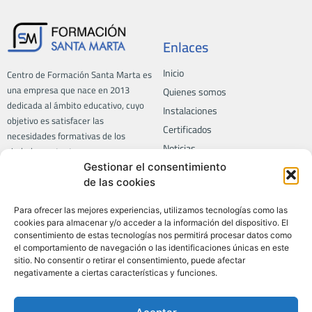
Enlaces
Inicio
Centro de Formación Santa Marta es
una empresa que nace en 2013
Quienes somos
dedicada al ámbito educativo, cuyo
Instalaciones
objetivo es satisfacer las
Certificados
necesidades formativas de los
Noticias
ciudadanos, tanto a empresas como
a particulares.
Contacto
Gestionar el consentimiento
de las cookies
Trabaja con nosotros
Para ofrecer las mejores experiencias, utilizamos tecnologías como las
Formación
Privacidad
cookies para almacenar y/o acceder a la información del dispositivo. El
consentimiento de estas tecnologías nos permitirá procesar datos como
Aviso legal
el comportamiento de navegación o las identificaciones únicas en este
Todos los cursos
sitio. No consentir o retirar el consentimiento, puede afectar
Política de privacidad
Certificados de profesionalidad
negativamente a ciertas características y funciones.
Política de calidad
LABORA
Política de SGSI
Informática