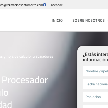
nfo@formacionsantamarta.com
Facebook
INICIO
SOBRE NOSOTROS
¿Estás inte
s y hoja de cálculo (trabajadores
información!
: Procesador
ulo
dad