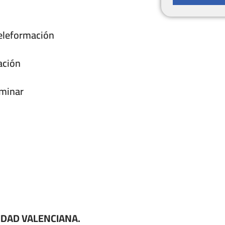
eleformación
ación
rminar
UNIDAD VALENCIANA.