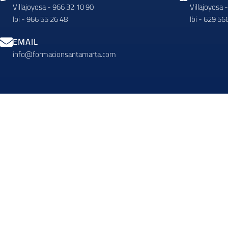
Villajoyosa - 966 32 10 90
Villajoyosa 
Ibi - 966 55 26 48
Ibi - 629 56
EMAIL
info@formacionsantamarta.com